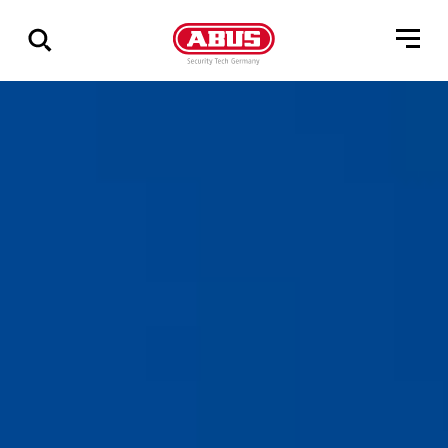
Geef
alle
resultaten
weer