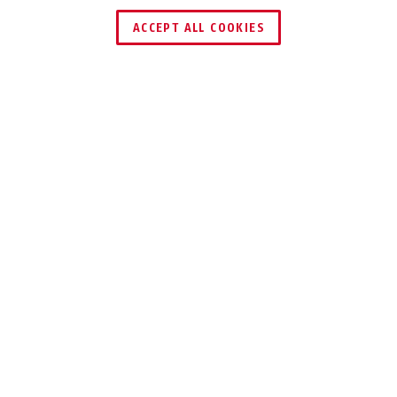
DEALER ZOEKEN
ACCEPT ALL COOKIES
Beschrijving
IPCS54511A
COMPACTE 4 MPX
24/7
BEWAKINGSCAMERA
Als full-colour dag/nacht-camera levert de IP-