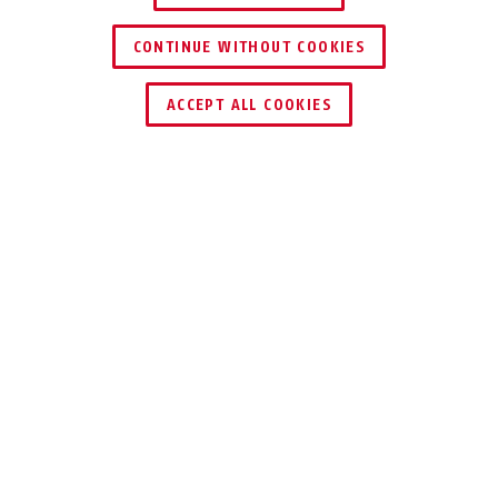
CONTINUE WITHOUT COOKIES
TROUVER UN REVENDEUR
ACCEPT ALL COOKIES
Description
IPCS54511A
CAMÉRA DE
SURVEILLANCE
COMPACTE 4 MPX
24/7