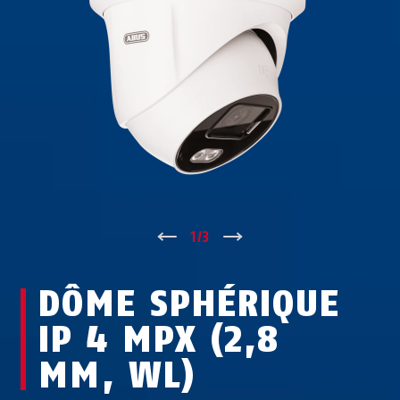
↑
1
/
3
↓
DÔME SPHÉRIQUE
IP 4 MPX (2,8
MM, WL)