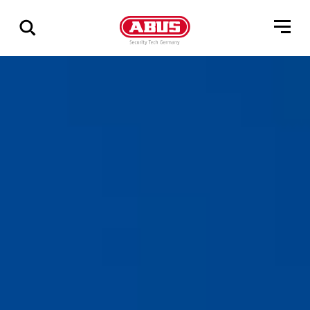
Geef
alle
resultaten
weer