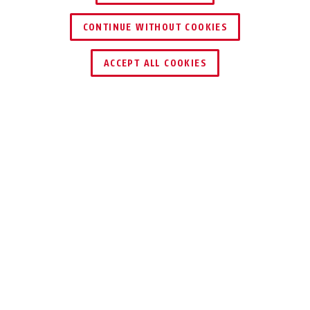
CONTINUE WITHOUT COOKIES
ACCEPT ALL COOKIES
Beschrijving
IPCB58611A
BRILJANTE 8 MPX
(4K) BEWAKING
8 MPx (4K) 24/7 buitenbewaking met