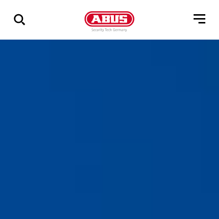
Zeige
alle
Ergebnisse