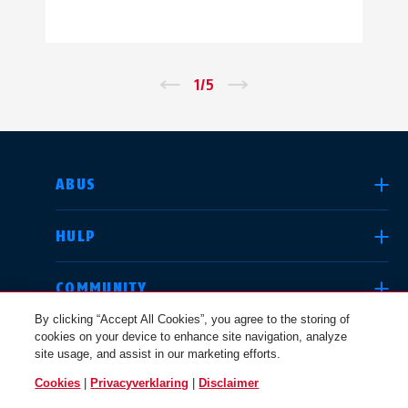
←
1
/
5
→
LAND SELECTEREN
ABUS
HULP
Deutschland
United Kingdom
COMMUNITY
By clicking “Accept All Cookies”, you agree to the storing of
cookies on your device to enhance site navigation, analyze
JURIDISCHE KWESTIES
site usage, and assist in our marketing efforts.
International
USA
Cookies
|
Privacyverklaring
|
Disclaimer