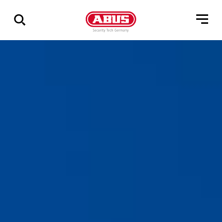
Zeige
alle
Ergebnisse