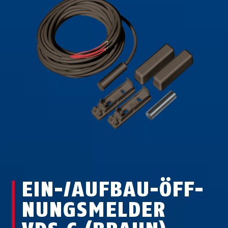
EIN-/AUF­BAU-ÖFF­
NUNGS­MEL­DER