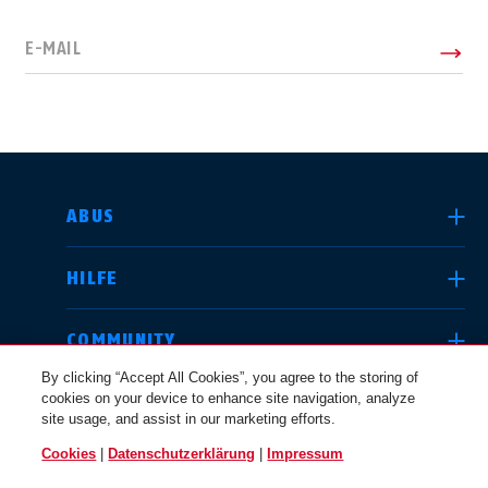
E-MAIL
LAND AUSWÄHLEN
ABUS
HILFE
Deutschland
United Kingdom
COMMUNITY
By clicking “Accept All Cookies”, you agree to the storing of
cookies on your device to enhance site navigation, analyze
RECHTLICHES
site usage, and assist in our marketing efforts.
International
USA
Cookies
|
Datenschutzerklärung
|
Impressum
ÖSTERREICH