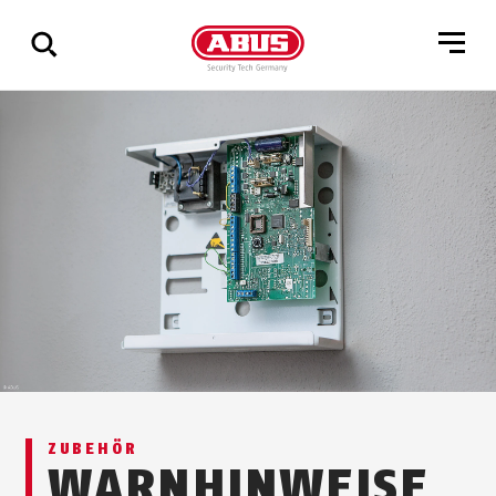
Zeige
alle
Ergebnisse
ZUBEHÖR
WARNHINWEISE