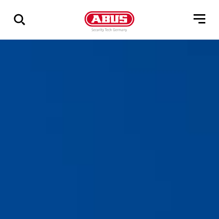
Zeige
alle
Ergebnisse