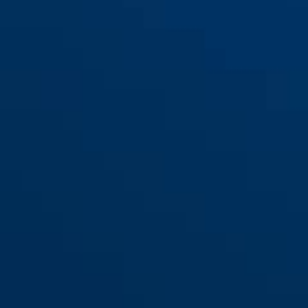
Kinnriemen Scator(-E)