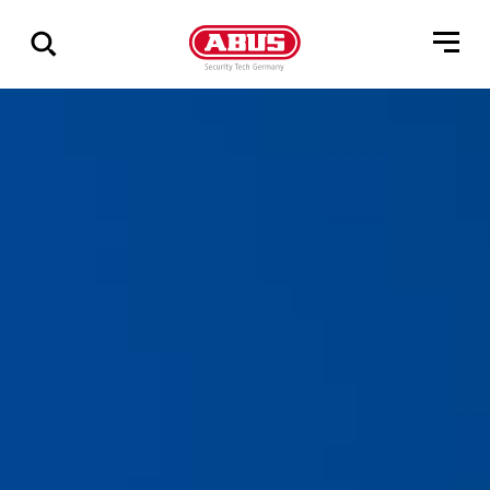
Zeige
alle
Ergebnisse