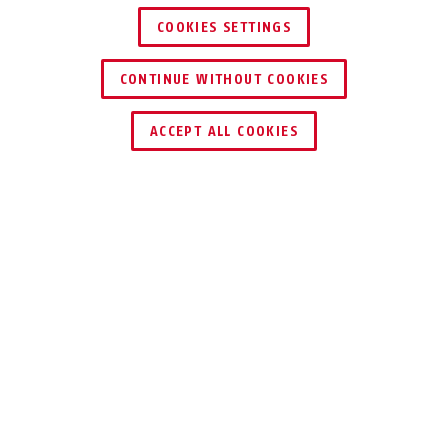
COOKIES SETTINGS
CONTINUE WITHOUT COOKIES
HÄNDLER FINDEN
ACCEPT ALL COOKIES
Beschreibung
KINNRIEMEN SCATOR(-E)
KINNRIEMEN FÜR
SCHUTZHELME
SCATOR UND