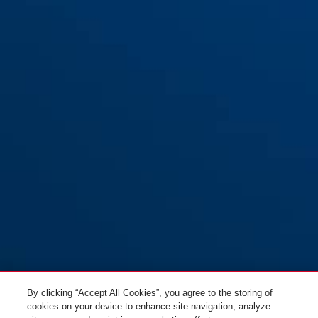
SB 715 E ZS in F1: Aluminium
SB 715 E ZS in F1: Aluminium
Natur (beidseitig Drücker)
Natur (Griffplatte/Türgriff)
SB 815 R ZS in F1: Aluminium
SB 815 R ZS in F1: Aluminium
Natur (beidseitig Drücker)
Natur (Griffplatte/Türgriff)
By clicking “Accept All Cookies”, you agree to the storing of
cookies on your device to enhance site navigation, analyze