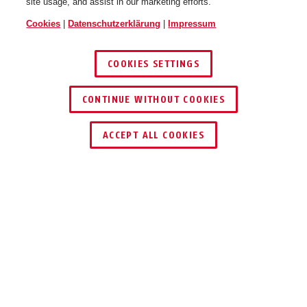
site usage, and assist in our marketing efforts.
Cookies
|
Datenschutzerklärung
|
Impressum
COOKIES SETTINGS
CONTINUE WITHOUT COOKIES
SB 815 R ZS in Messing poliert
SB 815 R ZS in Messing poliert
HÄNDLER FINDEN
(beidseitig Drücker)
(Griffplatte/Türgriff)
ACCEPT ALL COOKIES
TECHNOLOGIEN
EINSATZ UND ANWENDUNG
DOWNLOADS