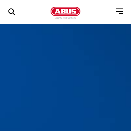
Zeige
alle
Ergebnisse