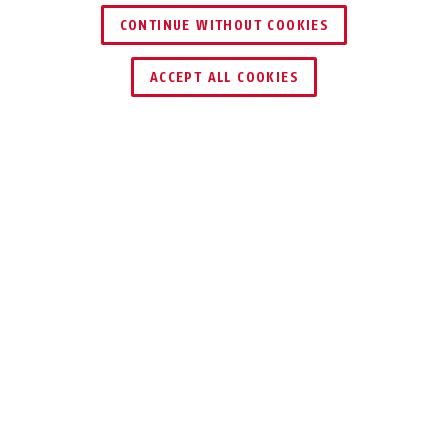
CONTINUE WITHOUT COOKIES
HÄNDLER FINDEN
ACCEPT ALL COOKIES
RHZS415 weiß
Beschreibung
RHZS415
GEGEN ZIEHEN
UND BOHREN
Sichern Sie Ihre Holztür mit dieser
Schutzrosette.