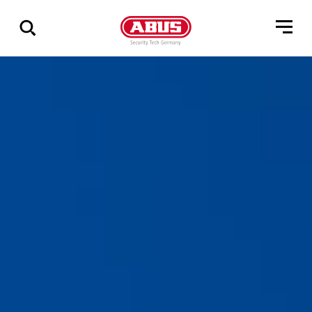
Zeige
alle
Ergebnisse