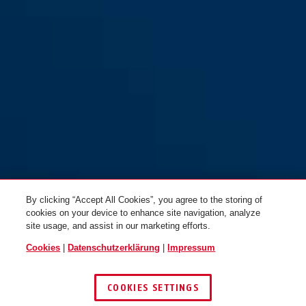
RHZS415 F1: Aluminium
RHZS415 F2: Aluminium
Natur
Neusilber
By clicking “Accept All Cookies”, you agree to the storing of
cookies on your device to enhance site navigation, analyze
site usage, and assist in our marketing efforts.
Cookies
|
Datenschutzerklärung
|
Impressum
RHZS415 F3: Aluminium
RHZS415 F4: Aluminium
Messing
bronze
COOKIES SETTINGS