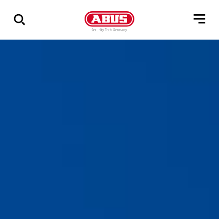
Zeige
alle
Ergebnisse