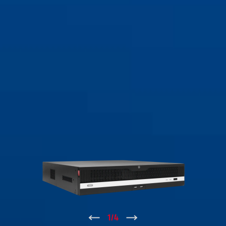
↑
1
/
4
↓