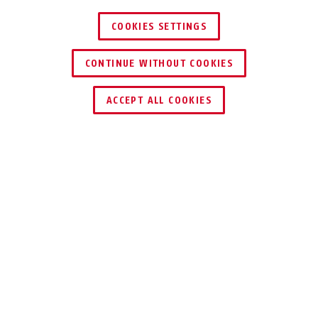
COOKIES SETTINGS
CONTINUE WITHOUT COOKIES
ACCEPT ALL COOKIES
DU MÖCHTEST ABUS ONE
ENTDECKEN?
EINE GUTE IDEE!
Leider ist die ABUS One Zubehör-Aktion
seit
dem 16.12.2025 beendet
. Weitere
Informationen findest du in den
FAQ
weiter
unten auf dieser Seite.