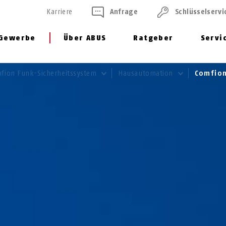
Karriere
Anfrage
Schlüssel­servi
Gewerbe
Über ABUS
Ratgeber
Servi
fion Funk-Sicherheitssystem
Hausautomation
Comfio