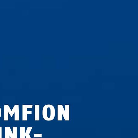
OMFION
UNK-