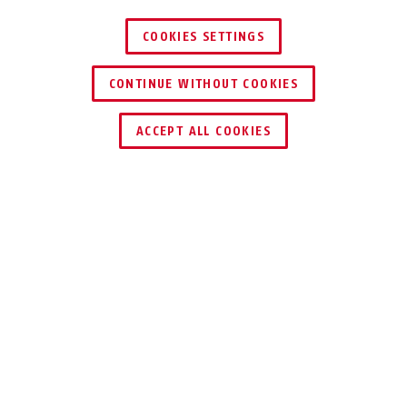
COOKIES SETTINGS
CONTINUE WITHOUT COOKIES
HÄNDLER FINDEN
ACCEPT ALL COOKIES
Beschreibung
FUBW80200
MENSCHLICHE
BEWEGUNGEN IM
RAUM ERKENNEN