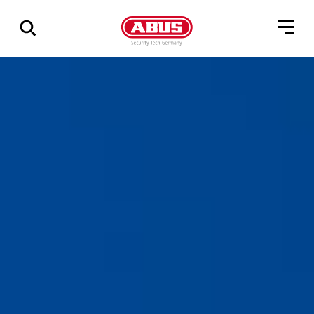
Zeige
alle
Ergebnisse