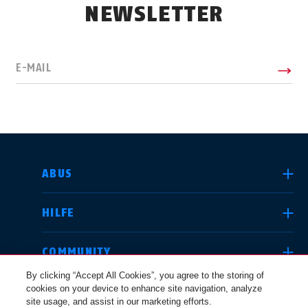
NEWSLETTER
E-MAIL
LAND AUSWÄHLEN
ABUS
HILFE
Deutschland
United Kingdom
COMMUNITY
By clicking “Accept All Cookies”, you agree to the storing of
cookies on your device to enhance site navigation, analyze
RECHTLICHES
site usage, and assist in our marketing efforts.