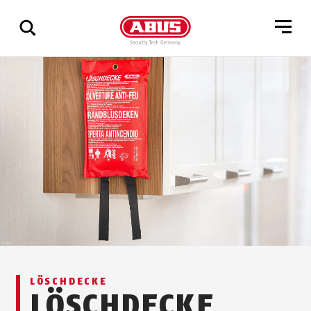
Zeige
alle
Ergebnisse
LÖSCHDECKE
LÖSCHDECKE