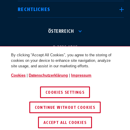
RECHTLICHES
International
USA
ÖSTERREICH
Canada
© 2026 ABUS
Österreich
EN
FR
By clicking “Accept All Cookies”, you agree to the storing of
cookies on your device to enhance site navigation, analyze
site usage, and assist in our marketing efforts.
Nederland
Polska
Cookies
|
Datenschutzerklärung
|
Impressum
COOKIES SETTINGS
België
Italia
CONTINUE WITHOUT COOKIES
NL
FR
ACCEPT ALL COOKIES
Schweiz