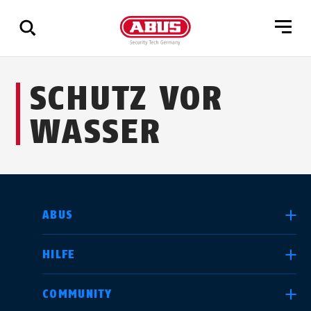
Zeige
SCHUTZ VOR
alle
Ergebnisse
WASSER
LAND AUSWÄHLEN
ABUS
HILFE
Deutschland
United Kingdom
COMMUNITY