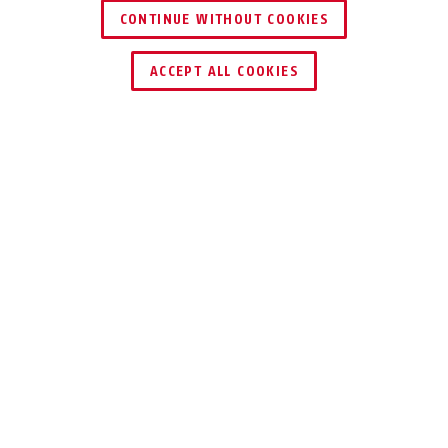
CONTINUE WITHOUT COOKIES
SCHLÜSSEL­SERVICE
HÄNDLER FINDEN
ACCEPT ALL COOKIES
Pedelec 1.1 titan M
Pedelec 1.1 titan L
Beschreibung
PEDELEC 1.1
SICHER UND
STYLISCH DURCH
DEN
STRASSENVERKEHR