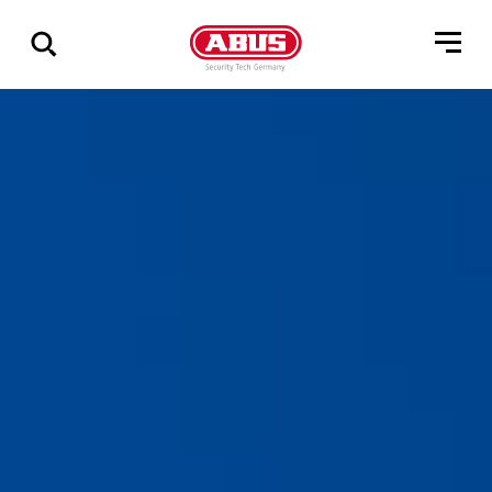
Zeige
alle
Ergebnisse