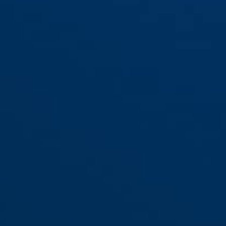
PS polar white
Skurb MIPS velvet
Skurb MIPS velvet
L
black S
black M