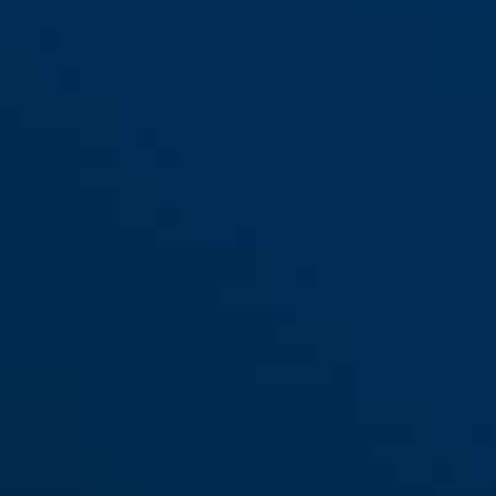
Skurb MIPS concrete
Skurb MIPS concrete
Skurb MIPS c
grey S
grey M
grey L