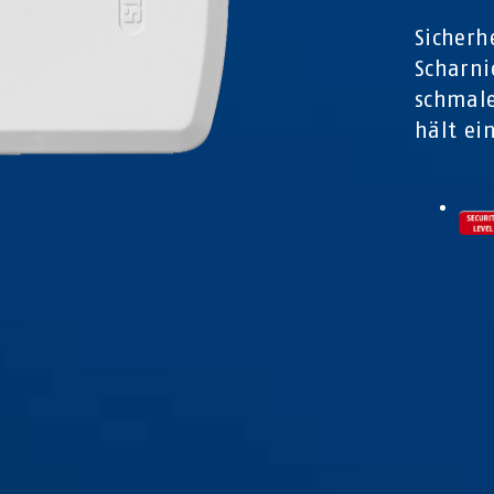
Sicherh
Scharni
schmale
hält ei