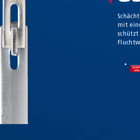
Schächt
mit ein
schützt
Fluchtw