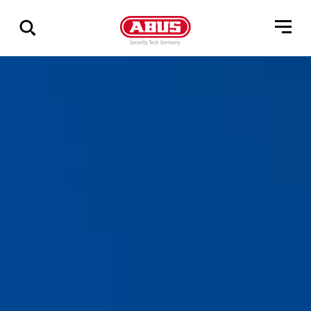
Zeige
alle
Ergebnisse