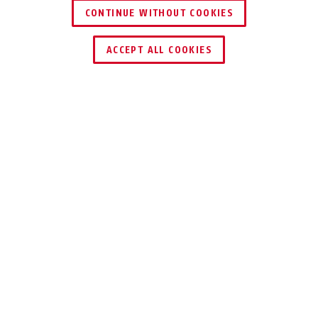
CONTINUE WITHOUT COOKIES
HÄNDLER FINDEN
ACCEPT ALL COOKIES
Beschreibung
JC6420 TESSA
TROCKENGEBLIEBEN!
So bleibt Ihr Wonneproppen trocken:
Herrscht draußen Schietwetter, hält
unser Regenschutz TESSA Nässe vom
Baby fern.