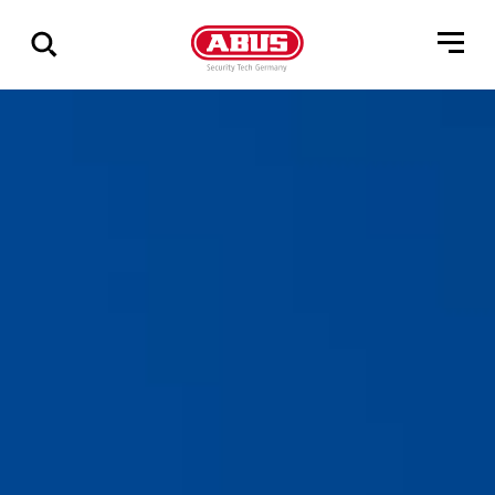
Zeige
alle
Ergebnisse