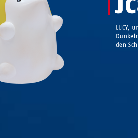
J
LUCY, u
Dunkeln
den Sch