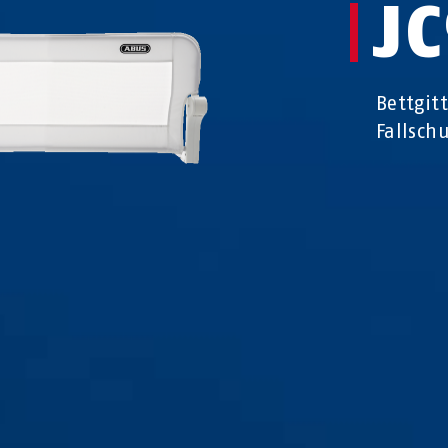
JC
Bettgit
Fallsch