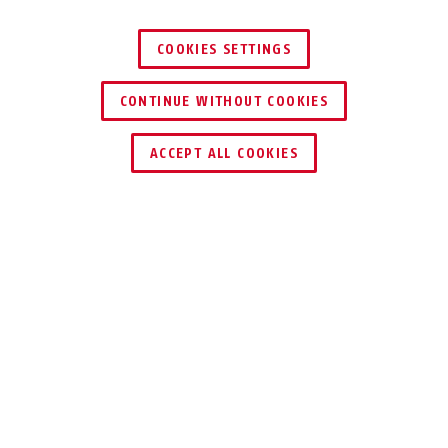
COOKIES SETTINGS
CONTINUE WITHOUT COOKIES
TROUVER UN REVENDEUR
ACCEPT ALL COOKIES
Description
JC9110 ERIC
DES BÉBÉS AGITÉS
ET TURBULENTS ?