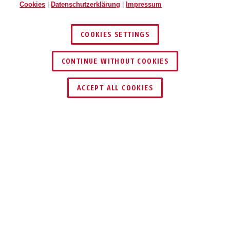
Cookies
|
Datenschutzerklärung
|
Impressum
COOKIES SETTINGS
CONTINUE WITHOUT COOKIES
SCHLÜSSEL­SERVICE
HÄNDLER FINDEN
ACCEPT ALL COOKIES
Beschreibung
WBA100 GRANIT™
WAS SCHLÖSSER
LIEBEN