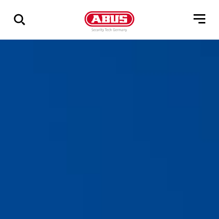
Zeige
alle
Ergebnisse