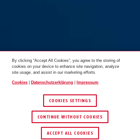
Pflegespray PS88 50ml für
Schließzylinder
By clicking “Accept All Cookies”, you agree to the storing of
cookies on your device to enhance site navigation, analyze
site usage, and assist in our marketing efforts.
Cookies
|
Datenschutzerklärung
|
Impressum
COOKIES SETTINGS
CONTINUE WITHOUT COOKIES
HÄNDLER FINDEN
ACCEPT ALL COOKIES