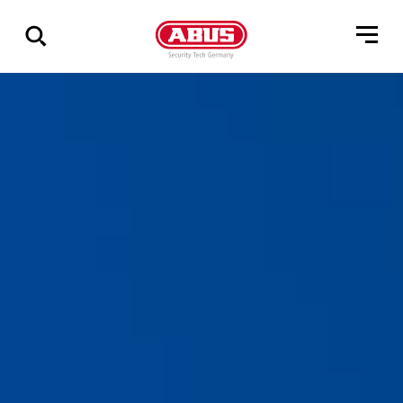
Zeige
alle
Ergebnisse