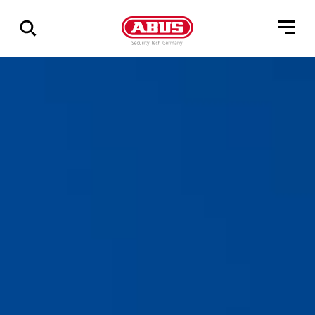
Zeige
alle
Ergebnisse