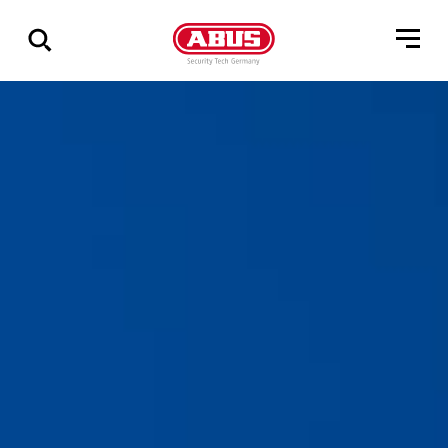
Zeige
alle
Ergebnisse