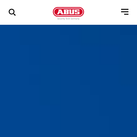
Zeige
alle
Ergebnisse