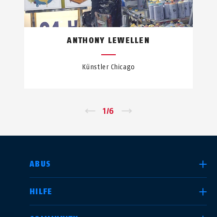
ANTHONY LEWELLEN
Künstler Chicago
←
1
/
6
→
LAND AUSWÄHLEN
ABUS
HILFE
Deutschland
United Kingdom