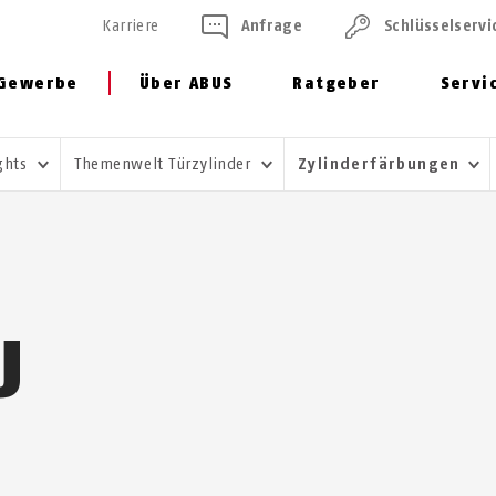
Karriere
Anfrage
Schlüssel­servi
Gewerbe
Über ABUS
Ratgeber
Servi
ghts
Themenwelt Türzylinder
Zylinderfärbungen
U