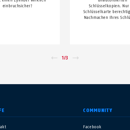
 einen Zylinder wirklich
unautorisierten
einbruchsicher?
Schlüsselkopien. Nur
Schlüsselkarte berechti
Nachmachen Ihres Schlü
←
1
/
3
→
FE
COMMUNITY
akt
Facebook