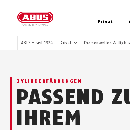
Privat
SIE SIND HIER:
ABUS – seit 1924
Privat
Themenwelten & Highli
ZYLINDERFÄRBUNGEN
PASSEND Z
IHREM