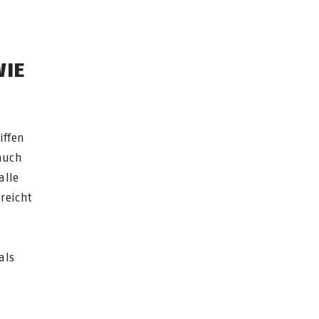
WIE
iffen
auch
alle
reicht
als