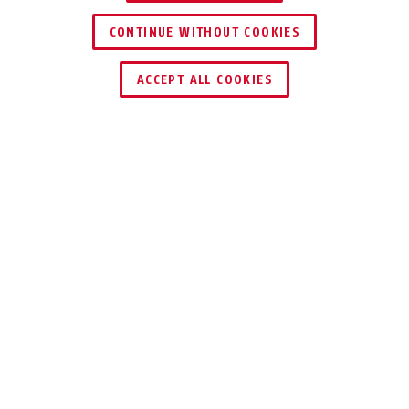
CONTINUE WITHOUT COOKIES
HÄNDLER FINDEN
ACCEPT ALL COOKIES
Beschreibung
PPDF17000
EINFACHER GEHTS
NICHT
Du suchst eine Sicherheitskamera, die