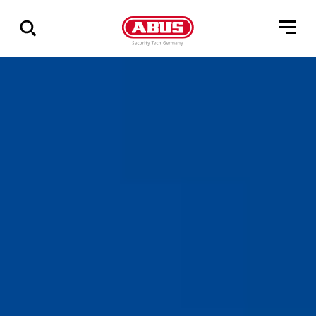
Zeige
alle
Ergebnisse