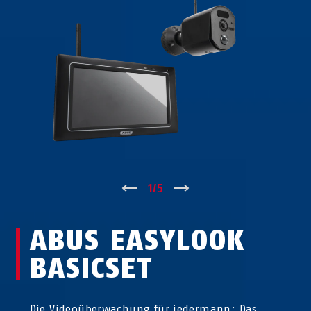
↑
1
/
5
↓
ABUS EASYLOOK
BASICSET
Die Videoüberwachung für jedermann: Das