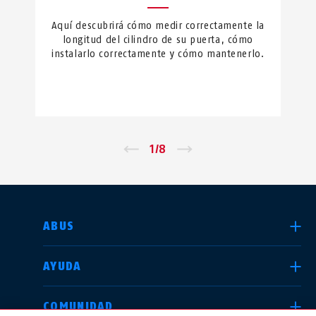
Aquí descubrirá cómo medir correctamente la
longitud del cilindro de su puerta, cómo
instalarlo correctamente y cómo mantenerlo.
←
1
/
8
→
SELECCIONE UN PAÍS
ABUS
AYUDA
Deutschland
United Kingdom
COMUNIDAD