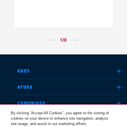
←
1
/
8
→
SELECCIONE UN PAÍS
ABUS
AYUDA
Deutschland
United Kingdom
COMUNIDAD
By clicking “Accept All Cookies”, you agree to the storing of
cookies on your device to enhance site navigation, analyze
CUESTIONES JURÍDICAS
site usage, and assist in our marketing efforts.