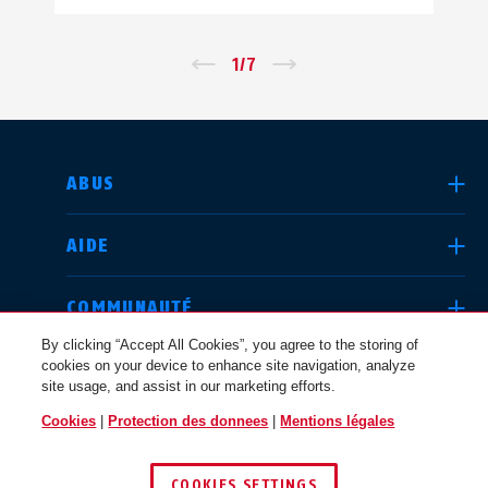
←
1
/
7
→
CHOISIR UN PAYS
ABUS
AIDE
Deutschland
United Kingdom
COMMUNAUTÉ
By clicking “Accept All Cookies”, you agree to the storing of
cookies on your device to enhance site navigation, analyze
QUESTIONS JURIDIQUES
site usage, and assist in our marketing efforts.
International
USA
Cookies
|
Protection des donnees
|
Mentions légales
BELGIQUE / FR
COOKIES SETTINGS