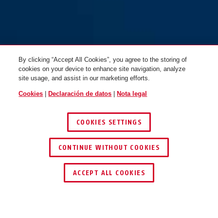
72AS/40HB40 púrpura
rojo
72AS/40HB40 rojo
By clicking “Accept All Cookies”, you agree to the storing of
cookies on your device to enhance site navigation, analyze
site usage, and assist in our marketing efforts.
Cookies
|
Declaración de datos
|
Nota legal
COOKIES SETTINGS
CONTINUE WITHOUT COOKIES
ENCONTRAR DISTRIBUIDOR
ACCEPT ALL COOKIES