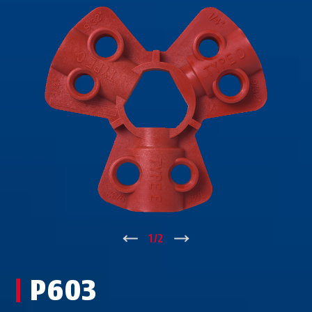
↑
1
/
2
↓
P603