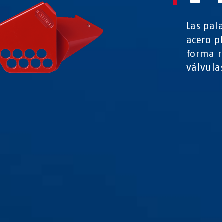
Las pal
acero p
forma r
válvula