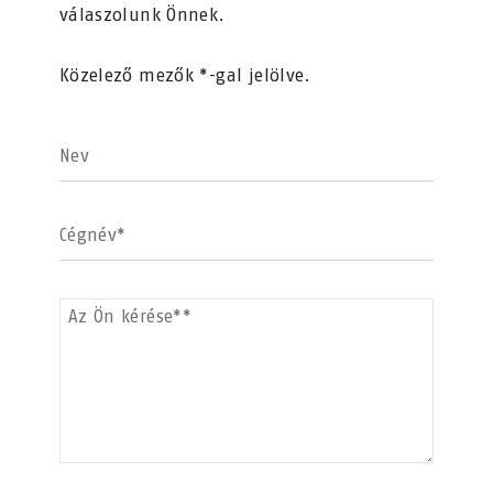
válaszolunk Önnek.
Közelező mezők *-gal jelölve.
Nev
Cégnév*
Az Ön kérése**