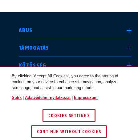
ORSZÁG KIVÁLASZTÁSA
ABUS
TÁMOGATÁS
Deutschland
United Kingdom
KÖZÖSSÉG
By clicking “Accept All Cookies”, you agree to the storing of
cookies on your device to enhance site navigation, analyze
JOGI INFORMÁCIÓK
site usage, and assist in our marketing efforts.
International
USA
Sütik
|
Adatvédelmi nyilatkozat
|
Impresszum
MAGYARORSZÁG
COOKIES SETTINGS
Canada
© 2026 ABUS
Österreich
EN
FR
CONTINUE WITHOUT COOKIES