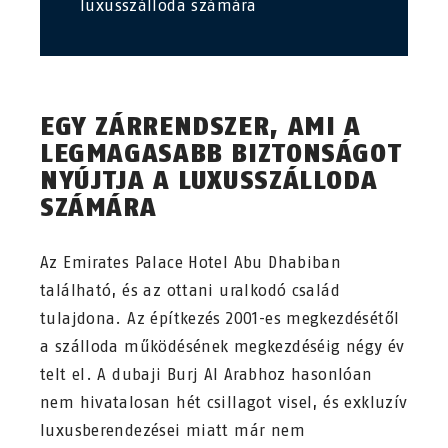
luxusszálloda számára
EGY ZÁRRENDSZER, AMI A
LEGMAGASABB BIZTONSÁGOT
NYÚJTJA A LUXUSSZÁLLODA
SZÁMÁRA
Az Emirates Palace Hotel Abu Dhabiban
található, és az ottani uralkodó család
tulajdona. Az építkezés 2001-es megkezdésétől
a szálloda működésének megkezdéséig négy év
telt el. A dubaji Burj Al Arabhoz hasonlóan
nem hivatalosan hét csillagot visel, és exkluzív
luxusberendezései miatt már nem