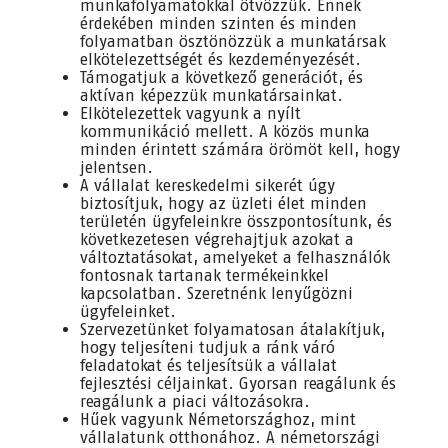
munkafolyamatokkal ötvözzük. Ennek
érdekében minden szinten és minden
folyamatban ösztönözzük a munkatársak
elkötelezettségét és kezdeményezését.
Támogatjuk a következő generációt, és
aktívan képezzük munkatársainkat.
Elkötelezettek vagyunk a nyílt
kommunikáció mellett. A közös munka
minden érintett számára örömöt kell, hogy
jelentsen.
A vállalat kereskedelmi sikerét úgy
biztosítjuk, hogy az üzleti élet minden
területén ügyfeleinkre összpontosítunk, és
következetesen végrehajtjuk azokat a
változtatásokat, amelyeket a felhasználók
fontosnak tartanak termékeinkkel
kapcsolatban. Szeretnénk lenyűgözni
ügyfeleinket.
Szervezetünket folyamatosan átalakítjuk,
hogy teljesíteni tudjuk a ránk váró
feladatokat és teljesítsük a vállalat
fejlesztési céljainkat. Gyorsan reagálunk és
reagálunk a piaci változásokra.
Hűek vagyunk Németországhoz, mint
vállalatunk otthonához. A németországi