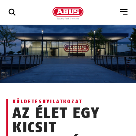
Összes
találat
mutatása
KÜLDETÉSNYILATKOZAT
AZ ÉLET EGY
KICSIT