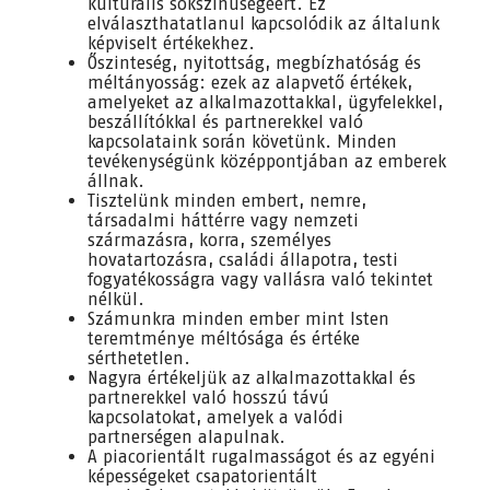
kulturális sokszínűségéért. Ez
elválaszthatatlanul kapcsolódik az általunk
képviselt értékekhez.
Őszinteség, nyitottság, megbízhatóság és
méltányosság: ezek az alapvető értékek,
amelyeket az alkalmazottakkal, ügyfelekkel,
beszállítókkal és partnerekkel való
kapcsolataink során követünk. Minden
tevékenységünk középpontjában az emberek
állnak.
Tisztelünk minden embert, nemre,
társadalmi háttérre vagy nemzeti
származásra, korra, személyes
hovatartozásra, családi állapotra, testi
fogyatékosságra vagy vallásra való tekintet
nélkül.
Számunkra minden ember mint Isten
teremtménye méltósága és értéke
sérthetetlen.
Nagyra értékeljük az alkalmazottakkal és
partnerekkel való hosszú távú
kapcsolatokat, amelyek a valódi
partnerségen alapulnak.
A piacorientált rugalmasságot és az egyéni
képességeket csapatorientált