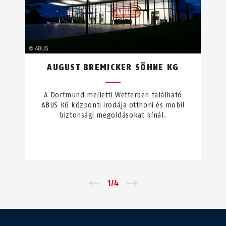
AUGUST BREMICKER SÖHNE KG
A Dortmund melletti Wetterben található
ABUS KG központi irodája otthoni és mobil
biztonsági megoldásokat kínál.
←
1
/
4
→