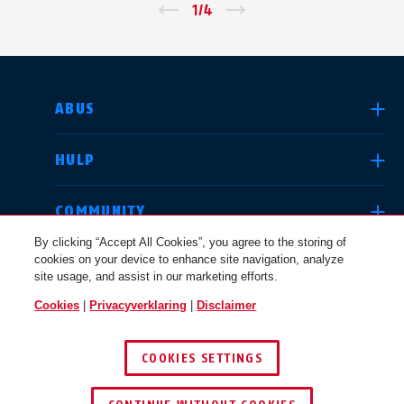
←
1
/
4
→
LAND SELECTEREN
ABUS
HULP
Deutschland
United Kingdom
COMMUNITY
By clicking “Accept All Cookies”, you agree to the storing of
cookies on your device to enhance site navigation, analyze
JURIDISCHE KWESTIES
site usage, and assist in our marketing efforts.
International
USA
Cookies
|
Privacyverklaring
|
Disclaimer
NEDERLAND
COOKIES SETTINGS
Canada
© 2026 ABUS
Österreich
EN
FR