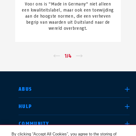
Voor ons is "Made in Germany" niet alleen
een kwaliteitslabel, maar ook een toewijding
aan de hoogste normen, die een verheven
begrip van waarden uit Duitsland naar de
wereld overbrengt.
←
1
/
4
→
LAND SELECTEREN
ABUS
HULP
Deutschland
United Kingdom
COMMUNITY
By clicking “Accept All Cookies”, you agree to the storing of