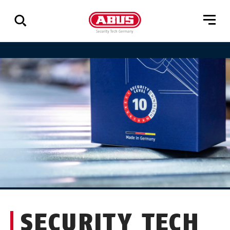
Geef
alle
resultaten
weer
SECURITY TECH