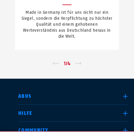
Made in Germany ist für uns nicht nur ein
Siegel, sondern die Verpflichtung zu höchster
Qualität und einem gehobenen
Werteverständnis aus Deutschland heraus in
die Welt.
←
1
/
4
→
LAND AUSWÄHLEN
ABUS
HILFE
Deutschland
United Kingdom
COMMUNITY