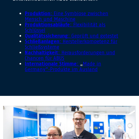
Produktion
: Eine Symbiose zwischen
Mensch und Maschine
Produktionsabläufe
: Flexibilität als
Schlüssel
Qualitätssicherung
: Geprüft und getestet
Schließanlagen
: Herstellerkompetenz für
Schließsysteme
Nachhaltigkeit
: Herausforderungen und
Chancen für ABUS
Internationale Stimme
:
„
Made in
Germany”-Produkte im Ausland