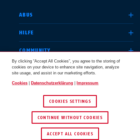
LAND AUSWÄHLEN
ABUS
HILFE
Deutschland
United Kingdom
COMMUNITY
By clicking “Accept All Cookies”, you agree to the storing of
cookies on your device to enhance site navigation, analyze
RECHTLICHES
site usage, and assist in our marketing efforts.
International
USA
Cookies
|
Datenschutzerklärung
|
Impressum
ÖSTERREICH
COOKIES SETTINGS
Canada
© 2026 ABUS
Österreich
EN
FR
CONTINUE WITHOUT COOKIES
ACCEPT ALL COOKIES
Nederland
Polska