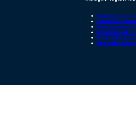
Gyártás:
Ember és
Gyártási folyama
Minőségbiztosítá
Zárrendszerek:
Gy
Fenntarthatóság:
Nemzetközi vissz