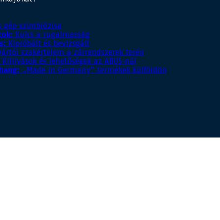
 gép szimbiózisa
tok:
Kulcs a rugalmasság
s:
Kipróbált és bevizsgált
ártói szakértelem a zárrendszerek terén
Kihívások és lehetőségek az ABUS-nál
hang:
„Made in Germany” termékek külföldön