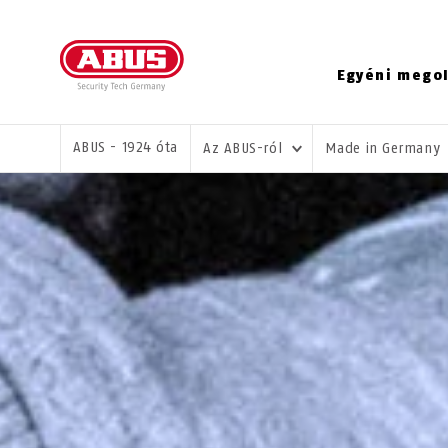
Egyéni mego
ÖN ITT VAN:
ABUS - 1924 óta
Az ABUS-ról
Made in Germany