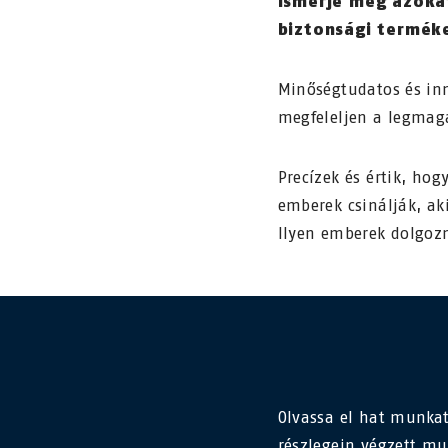
Ismerje meg azoka
biztonsági terméke
Minőségtudatos és in
megfeleljen a legmag
Precízek és értik, hog
emberek csinálják, ak
Ilyen emberek dolgozn
Olvassa el hat munkat
részlegein végzett m