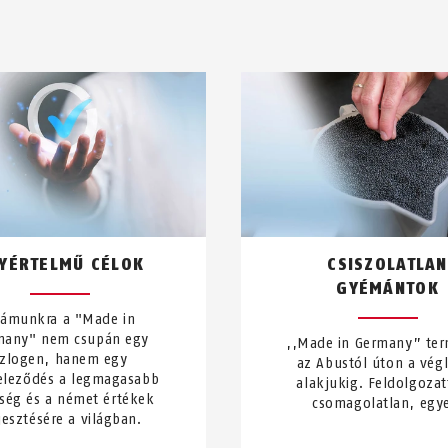
YÉRTELMŰ CÉLOK
CSISZOLATLAN
GYÉMÁNTOK
ámunkra a "Made in
many" nem csupán egy
,,Made in Germany” te
szlogen, hanem egy
az Abustól úton a vég
eleződés a legmagasabb
alakjukig. Feldolgozat
ség és a német értékek
csomagolatlan, egy
jesztésére a világban.