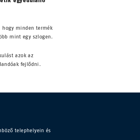
etik egyedülálló
s, hogy minden termék
öbb mint egy szlogen.
akulást azok az
landóak fejlődni.
nböző telephelyein és