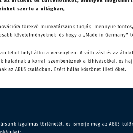
t az arcokat és történeteket, amelyek megismert
inket szerte a világban.
novációra törekvő munkatársaink tudják, mennyire fonto
asabb követelményeknek, és hogy a „Made in Germany” t
yan lehet helyt állni a versenyben. A változást és az átal
ik haladnak a korral, szembenéznek a kihívásokkal, és haj
ak az ABUS családban. Ezért hálás köszönet illeti őket.
ársunk izgalmas történetét, és ismerje meg az ABUS külö
unkájukat: