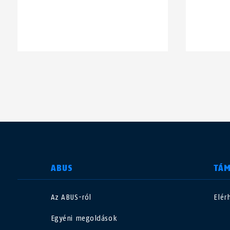
ORSZÁG KIVÁLASZTÁSA
ABUS
TÁ
Az ABUS-ról
Elér
Deutschland
U
Egyéni megoldások