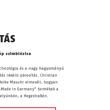
TÁS
ép szimbiózisa
echnológia és a nagy hagyományú
s ideális párosítás. Christian
Heike Masuhr elmeséli, hogyan
 „Made in Germany” termékek a
helyünkön, a Hegestraßén.