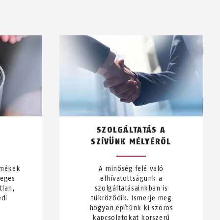
SZOLGÁLTATÁS A
SZÍVÜNK MÉLYÉRŐL
rmékek
A minőség felé való
leges
elhívatottságunk a
tlan,
szolgáltatásainkban is
edi
tükröződik. Ismerje meg
hogyan építünk ki szoros
kapcsolatokat korszerű