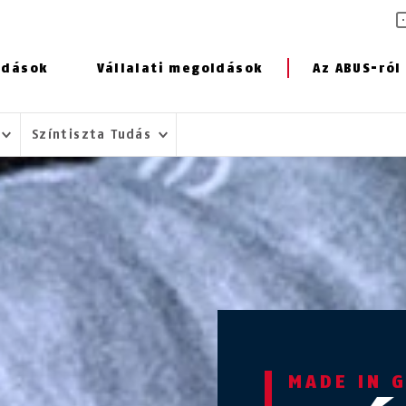
ldások
Vállalati megoldások
Az ABUS-ról
Színtiszta Tudás
MADE IN 