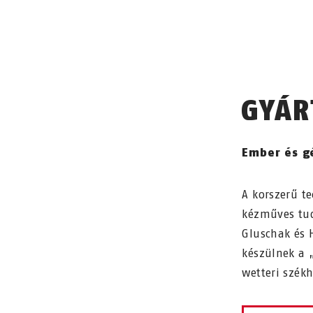
GYÁR
Ember és g
A korszerű t
kézműves tudá
Gluschak és 
készülnek a
wetteri szék