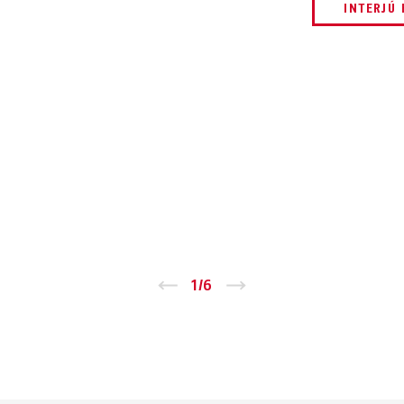
INTERJÚ 
←
1
/
6
→