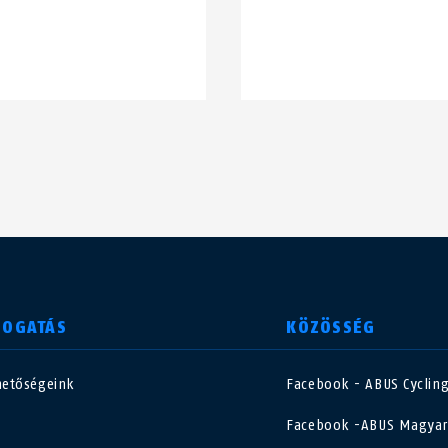
MOGATÁS
KÖZÖSSÉG
hetőségeink
Facebook - ABUS Cyclin
nited Kingdom
International
Facebook -ABUS Magyar