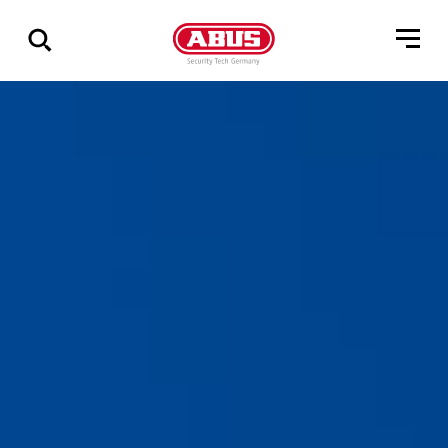
Összes
találat
mutatása