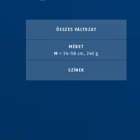
ÖSSZES VÁLTOZAT
MÉRET
M
= 54-58 cm, 240 g
SZÍNEK