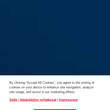
WingBack all-in purple L
shiny white
WingBack flip flop purple S
polar white
By clicking “Accept All Cookies”, you agree to the storing of
cookies on your device to enhance site navigation, analyze
site usage, and assist in our marketing efforts.
WingBack flip flop purple M
titan
WingBack flip flop purple L
race grey
Sütik
|
Adatvédelmi nyilatkozat
|
Impresszum