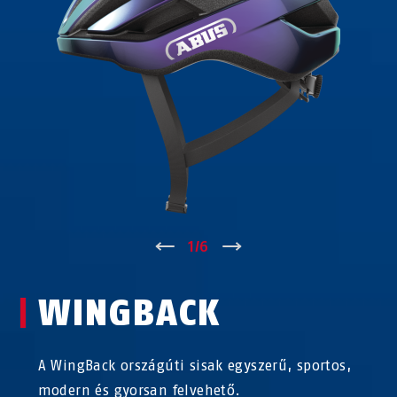
↑
1
/
6
↓
WINGBACK
A WingBack országúti sisak egyszerű, sportos,
modern és gyorsan felvehető.