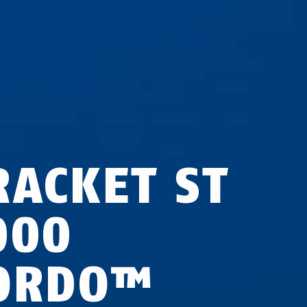
RACKET ST
000
ORDO™