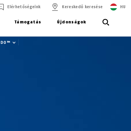
Elérhetőségeink
Kereskedő keresése
HU
Támogatás
Újdonságok
ORDO™