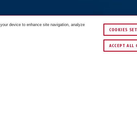
 your device to enhance site navigation, analyze
COOKIES SE
SZÍNEK
ÖSSZEHASONLÍTÁS
ACCEPT ALL 
LETÖLTÉSEK
iztos tépőzárakkal vagy csavarokkal a palacktartó felfogójár