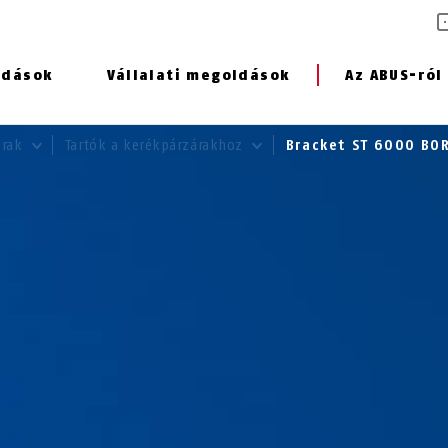
ldások
Vállalati megoldások
Az ABUS-ról
árak
Tartók a kerékpárzárakhoz
Bracket ST 6000 B