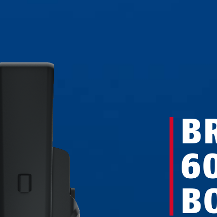
B
6
B