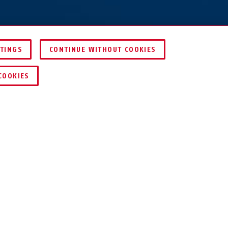
TTINGS
CONTINUE WITHOUT COOKIES
KERESKEDŐ KERESÉSE
COOKIES
a