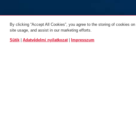
By clicking “Accept All Cookies”, you agree to the storing of cookies on
Tartó ST 6000 +
site usage, and assist in our marketing efforts.
black
összehajtható zár
ÖSSZES VÁLTOZAT
Sütik
|
Adatvédelmi nyilatkozat
|
Impresszum
Tartó ST 6000/90
6100/75 BORDO™
BORDO™ fekete
fekete
ALKALMAZÁS ÉS HASZNÁLAT
Rugalmas felszerelés a gumírozott, csúszásb